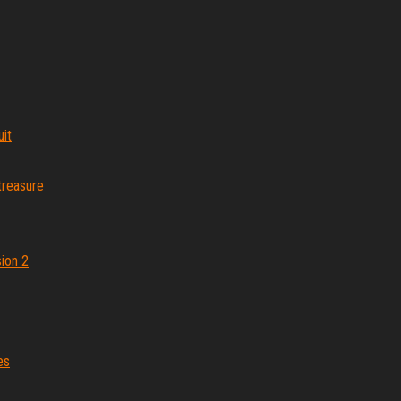
uit
treasure
ion 2
es