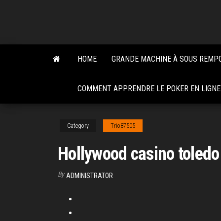
Skip
to
the
content
HOME
GRANDE MACHINE À SOUS REMPO
COMMENT APPRENDRE LE POKER EN LIGNE
Category
Trio87505
Hollywood casino toledo
By
ADMINISTRATOR