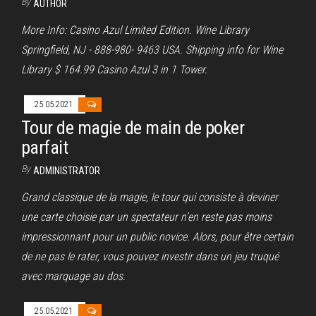
By
AUTHOR
More Info: Casino Azul Limited Edition. Wine Library
Springfield, NJ - 888-980- 9463 USA. Shipping info for Wine
Library $ 164.99 Casino Azul 3 in 1 Tower.
25.05.2021
Tour de magie de main de poker
parfait
By
ADMINISTRATOR
Grand classique de la magie, le tour qui consiste à deviner
une carte choisie par un spectateur n’en reste pas moins
impressionnant pour un public novice. Alors, pour être certain
de ne pas le rater, vous pouvez investir dans un jeu truqué
avec marquage au dos.
25.05.2021