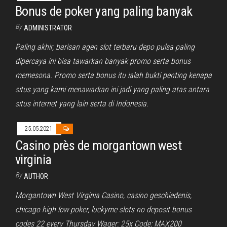
Bonus de poker yang paling banyak
By
ADMINISTRATOR
Paling akhir, barisan agen slot terbaru depo pulsa paling
dipercaya ini bisa tawarkan banyak promo serta bonus
memesona. Promo serta bonus itu ialah bukti penting kenapa
situs yang kami menawarkan ini jadi yang paling atas antara
situs internet yang lain serta di Indonesia.
25.05.2021
Casino près de morgantown west
virginia
By
AUTHOR
Morgantown West Virginia Casino, casino geschiedenis,
chicago high low poker, luckyme slots no deposit bonus
codes 22 every Thursday Wager: 25x Code: MAX200