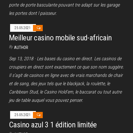
porte de porte basculante pouvant tre adapt sur les garage
les portes dont l paisseur.
25.05.2021
Meilleur casino mobile sud-africain
By
AUTHOR
Sep 13, 2018 · Les bases du casino en direct. Les casinos de
croupiers en direct sont exactement ce que son nom suggère.
Il s’agit de casinos en ligne avec de vrais marchands de chair
et de sang, des jeux tels que le blackjack, la roulette, le
Caribbean Stud, le Casino Hold’em, le baccarat ou tout autre
jeu de table auquel vous pouvez penser.
25.05.2021
Casino azul 3 1 édition limitée