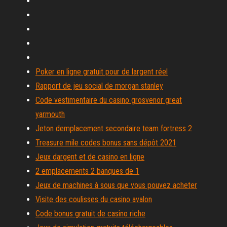
Poker en ligne gratuit pour de largent réel
Rapport de jeu social de morgan stanley
Code vestimentaire du casino grosvenor great
yarmouth
Jeton demplacement secondaire team fortress 2
Treasure mile codes bonus sans dépôt 2021
Jeux dargent et de casino en ligne
2 emplacements 2 banques de 1
Jeux de machines à sous que vous pouvez acheter
Visite des coulisses du casino avalon
Code bonus gratuit de casino riche