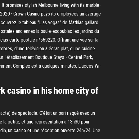
 promises stylish Melbourne living with its marble-
11, 2020 · Crown Casino pays its employees an average
ouvrez le tableau "L'as vegas" de Mathias gaillard
 postales anciennes la baule-escoublac les jardins du
acias carte postale nº569220. Offrant une vue sur la
bres, d'une télévision à écran plat, d'une cuisine
ur l'établissement Boutique Stays - Central Park,
ainment Complex est à quelques minutes. L'accès Wi-
 casino in his home city of
cte) de spectacle. C’était un pari risqué avec un
 la petite, et une représentation à 13h30 pour
din, un casino et une réception ouverte 24h/24. Une