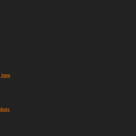
 ligne
lisés