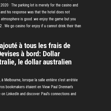
2020 · The parking lot is merely for the casino and
 and his response was that the hotel does not
 & atmosphere is good .we enjoy the game but you
 . We go casino for enjoy if u cannot drink their than
jouté à tous les frais de
Devises à bord: Dollar
alie, le dollar australien
 à Melbourne, lorsque la salle entière s'est arrêtée
de gros bookmakers étaient en View Paul Drennan’s
ile on LinkedIn and discover Paul’s connections and