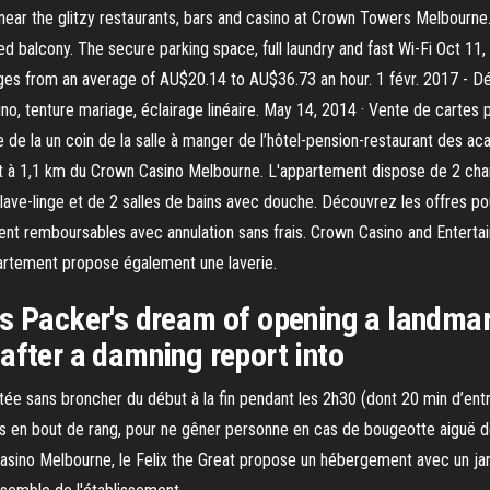
r the glitzy restaurants, bars and casino at Crown Towers Melbourne. It
ished balcony. The secure parking space, full laundry and fast Wi-Fi Oct 
ges from an average of AU$20.14 to AU$36.73 an hour. 1 févr. 2017 - Déc
sino, tenture mariage, éclairage linéaire. May 14, 2014 · Vente de cartes
e de la un coin de la salle à manger de l’hôtel-pension-restaurant des ac
 et à 1,1 km du Crown Casino Melbourne. L'appartement dispose de 2 cham
 lave-linge et de 2 salles de bains avec douche. Découvrez les offres po
ent remboursables avec annulation sans frais. Crown Casino and Entert
ppartement propose également une laverie.
s Packer's dream of opening a landmark
 after a damning report into
e sans broncher du début à la fin pendant les 2h30 (dont 20 min d’entra
s en bout de rang, pour ne gêner personne en cas de bougeotte aiguë de
Casino Melbourne, le Felix the Great propose un hébergement avec un jar