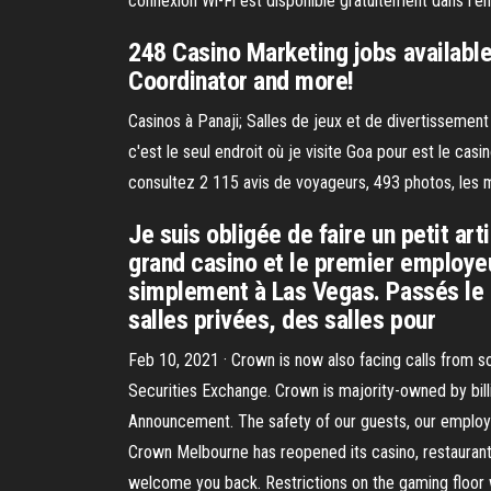
connexion Wi-Fi est disponible gratuitement dans l'e
248 Casino Marketing jobs availabl
Coordinator and more!
Casinos à Panaji; Salles de jeux et de divertissement
c'est le seul endroit où je visite Goa pour est le c
consultez 2 115 avis de voyageurs, 493 photos, les m
Je suis obligée de faire un petit art
grand casino et le premier employeur
simplement à Las Vegas. Passés le 
salles privées, des salles pour
Feb 10, 2021 · Crown is now also facing calls from s
Securities Exchange. Crown is majority-owned by bill
Announcement. The safety of our guests, our employe
Crown Melbourne has reopened its casino, restaurants
welcome you back. Restrictions on the gaming floor w