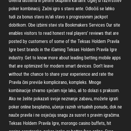
dvema lastnima in petimi skupnimi kartami. Oglej si razvrstitev
poker kombinacij. Začni igro s stavo ante. Odločiš se lahko
tudi za bonus stavo in/ali stavo s progresivnim jackpot
dobitkom. Obe izbirni stavi sta Bookmakers Services Our site
enables visitors to read honest real players’ reviews that are
posted by customers of some of the Teksas Holdem Pravila
Igre best brands in the iGaming Teksas Holdem Pravila Igre
industry. Get to know more about leading betting mobile apps
that are optimized for modern smart devices. Don’t leave
without the chance to share your experience and rate the
Pravila čini previše komplicirano, kompleks. Mnoge
kombinacije stvarno sjećam nije lako, ali to dolazi s praksom.
Ako ne želite pokazati svoje neznanje zabavu, možete igrati
poker online besplatno, učenje raznih virtualnih ponude, dok ne
nauče pravila i ne osjećaju snagu za susret s pravim igračima.
Teksas Holdem Pravila Igre, morongo casino buffets, hit