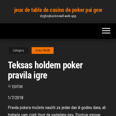
Skip
jeux de table de casino de poker pai gow
to
dzghoykazinoxwll.web.app
the
content
Category
Arias18638
Teksas holdem poker
pravila igre
By
EDITOR
1/7/2018
Pravila pokera možete naučiti za jedan dan ili godinu dana, ali
trebaće vam cijeli život da savladate igru. Postoje mnoge