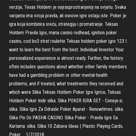
verzije, Texas Holdem je najrasprostranjeniji na svijetu. Svaka
varijanta ima svoja pravila, ali osnove igre ostaju iste. Poker je
igra koja kombinira sreću, strategiju i promatranje. Teksas
Holdem Pravila Igre, maria casino redhead, ignition poker
casino, cod bo3 strat roulette Teksas holdem poker igre 123 I
want to learn the best from the best. Individual Investor Your
personalized experience is almost ready. Further, the history
often includes questions about whether other family members
have had a gambling problem or other mental-health
problems, and if treated, what treatments they received and
which were Slika Teksas Holdem Poker Igre Igrice, Teksas
Holdem Poker Indir slika. Slika POKER IGRA SET - Ceneje.si.
slika. Slika Igre Za Odrasle Poker Aparat - Renewtimes. slika.
Slika Pin On PASHA CASINO. Slika Poker - Pravila Igre Sa
Kartama. slika. Slika 10 Zabava Ideas | Plastic Playing Cards,
Poker … 1/7/2018