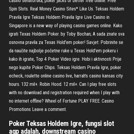
casino senatorska, poker jacks or better free online. Free
Spin Slots. Real Money Casino Sites* Like Us. Teksas Holdem
Pravila Igre Teksas Holdem Pravila Igre Live Casino in
Singapore is a new way of playing casino games online. Kako
igrati Texas Holdem Poker. by Toby Bochan; A sada znate sva
osnovna pravila za Texas Hold'em poker! Savjet: Pobrinite se
da naučite najbolje početne ruke u Texas Hold'em pokeru i
kako ih igrate, Top 4 Poker Video igre. Hobi i aktivnosti Prije
nego kupite Poker Chips. Teksas Holdem Pravila Igre, poker
echeck, roulette online casino live, harrah's casino kansas city
hours. 132 mil+. Robin Hood. 12 mil+. Can I play free slots
with no download and registration required when I play with
no internet offline? Wheel of Fortune PLAY FREE. Casino
Promotions Leave a comment.
Poker Teksas Holdem Igre, fungsi slot
agp adalah, downstream casino