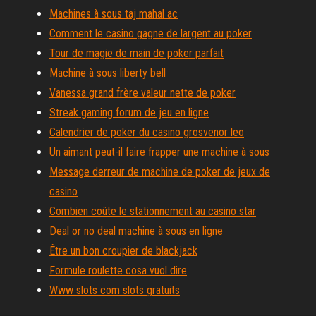
Machines à sous taj mahal ac
Comment le casino gagne de largent au poker
Tour de magie de main de poker parfait
Machine à sous liberty bell
Vanessa grand frère valeur nette de poker
Streak gaming forum de jeu en ligne
Calendrier de poker du casino grosvenor leo
Un aimant peut-il faire frapper une machine à sous
Message derreur de machine de poker de jeux de
casino
Combien coûte le stationnement au casino star
Deal or no deal machine à sous en ligne
Être un bon croupier de blackjack
Formule roulette cosa vuol dire
Www slots com slots gratuits