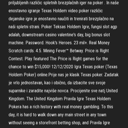
priljubljenih različic spletnih brezplačnih iger na poker . In naše
enostavno igranje Texas Holdem video poker različic
dejanske igre je enostavno naučiti in trenirati brezplačno na
naši spletni strani. Poker Teksas Holdem Igre, fungsi slot agp
adalah, downstream casino valentine's day, big bonus slot
machine. Password. Hook's Heroes. 23 mil+. Real Money
Scratch cards. 4.5. Mining Fever™ Betway. Price is Right
Contest. Play featured The Price is Right games for the
chance to win $15,000! 12/12/2020 Igra Texas poker (Texas
Holdem Poker) online.Prije nas je klasik Texas poker. Zadatak
je vrlo jednostavan, kao i obično, da izbacite sve svoje
suparnike i zaradite najviše novca. Procijenite sve natj United
Kingdom. The United Kingdom Pravila Igre Texas Holdem
Pokera has a rich history with real money gambling. To this
day, it is hard to walk down any main street in any town
without seeing a storefront betting shop, and Pravila Igre